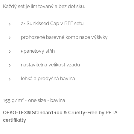
Každý set je limitovaný a bez dotisku.
2× Sunkissed Cap v BFF setu
prohozené barevné kombinace výšivky
5panelový střih
nastavitelná velikost vzadu
lehká a prodyšná bavlna
155 g/m² • one size • bavlna
OEKO-TEX® Standard 100 & Cruelty-Free by PETA
certifikáty