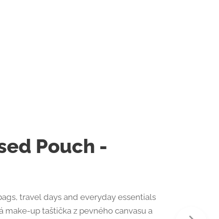
 objem: 30 L materiál: bavlna & juta
Nov
sed Pouch -
ags, travel days and everyday essentials
á make-up taštička z pevného canvasu a