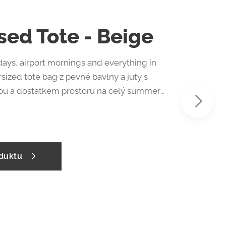
sed Tote - Beige
ays, airport mornings and everything in
ized tote bag z pevné bavlny a juty s
ou a dostatkem prostoru na celý summer
k a knížky až po notebook nebo věci na
. Taška je doplněná o vnitřní zip kapsu na
i, které nechceš lovit na dně, a
nání pro pohodlné každodenní nošení ✨
oduktu
iál s jutovým spodkem vyšší gramáž
alitní feel autorská výšivka
ní
ard 100 & Expertise Vegan Europe