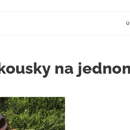
Ú
 kousky
na jedno