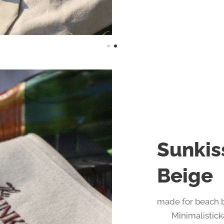
cm
Sunkis
Beige
made for beach b
✨ Minimalistick