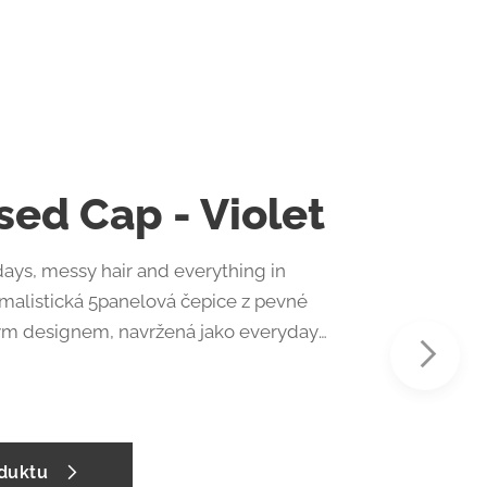
Vyp
Nov
sed Cap - Violet
ays, messy hair and everything in
alistická 5panelová čepice z pevné
ým designem, navržená jako everyday
 — na pláž, do města i na cestování ✨
likost
oduktu