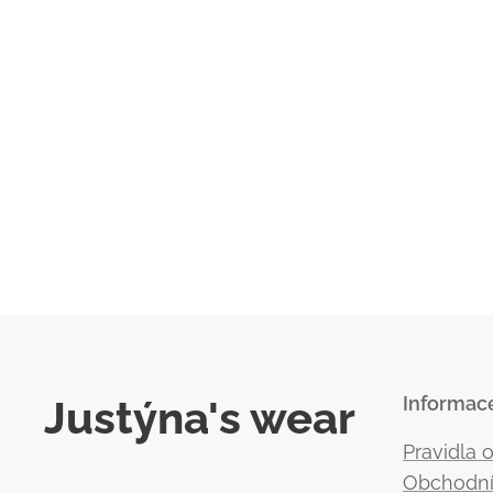
Justýna's wear
Informac
Pravidla 
Obchodní