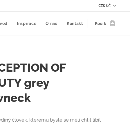
CZK
KČ
vod
Inspirace
O nás
Kontakt
Košík
CEPTION OF
UTY grey
wneck
jediný člověk, kterému byste se měli chtít líbit