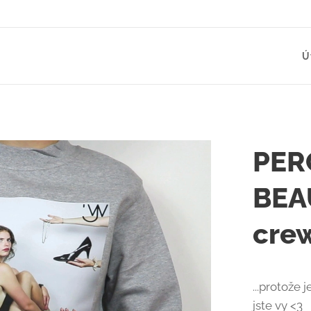
Ú
PER
BEA
cre
...protože 
jste vy <3