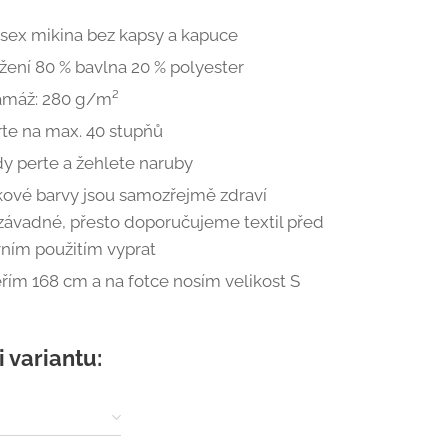
isex mikina bez kapsy a kapuce
žení 80 % bavlna 20 % polyester
amáž: 280 g/m²
rte na max. 40 stupňů
dy perte a žehlete naruby
skové barvy jsou samozřejmě zdraví
závadné, přesto doporučujeme textil před
vním použitím vyprat
řím 168 cm a na fotce nosím velikost S
i variantu: