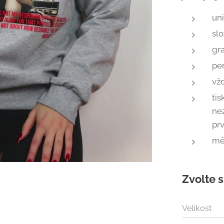
un
slo
gr
pe
vž
ti
ne
pr
mě
Zvolte s
Velikost