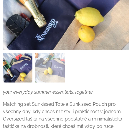
your everyday summer essentials, together
☀️
Matching set Sunkissed Tote a Sunkissed Pouch pro
všechny dny, kdy chceš mít styl i praktičnost v jednom.
Oversized taška na všechno podstatné a minimalistická
taštička na drobnosti, které chceš mít vždy po ruce ✨