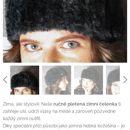
Zima, ale stylově. Naše
ručně pletená zimní čelenka
ti
zahřeje uši, udrží vlasy na místě a zároveň pozvedne
každý zimní outfit.
Díky speciální přízi působí jako jemná hebká kožešina – je